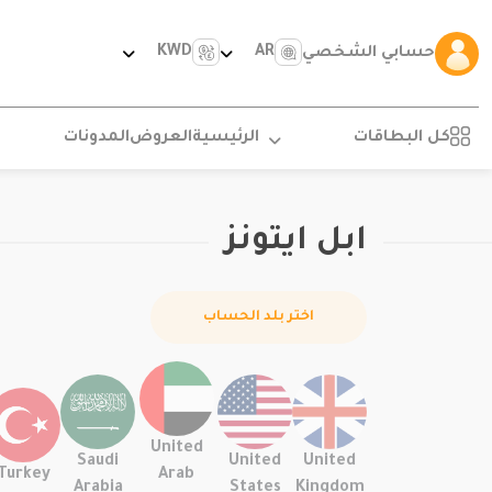
KWD
AR
حسابي الشخصي
كل البطاقات
الرئيسية
العروض
المدونات
ابل ايتونز
اختر بلد الحساب
United
Saudi
United
United
Turkey
Arab
Arabia
States
Kingdom